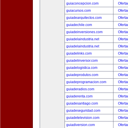
guiaconcepcion.com
Oferta
guiacursos.com
Oferta
guiadearquitectos.com
Oferta
guiadechile.com
Oferta
guiadeinversiones.com
Oferta
guiadelaindustria.net
Oferta
guiadelaindustria.net
Oferta
guiadelinks.com
Oferta
guiadelinversor.com
Oferta
guiadelogistica.com
Oferta
guiadeprodutos.com
Oferta
guiadeprogramacion.com
Oferta
guiaderadios.com
Oferta
guiaderenta.com
Oferta
guiadesantiago.com
Oferta
guiadeseguridad.com
Oferta
guiadetelevision.com
Oferta
guiadiversion.com
Oferta