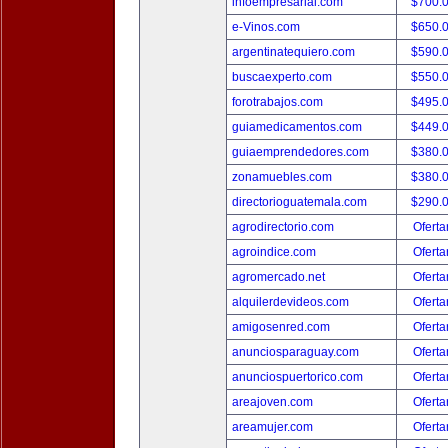
infoempresarial.com
$700.
e-Vinos.com
$650.
argentinatequiero.com
$590.
buscaexperto.com
$550.
forotrabajos.com
$495.
guiamedicamentos.com
$449.
guiaemprendedores.com
$380.
zonamuebles.com
$380.
directorioguatemala.com
$290.
agrodirectorio.com
Oferta
agroindice.com
Oferta
agromercado.net
Oferta
alquilerdevideos.com
Oferta
amigosenred.com
Oferta
anunciosparaguay.com
Oferta
anunciospuertorico.com
Oferta
areajoven.com
Oferta
areamujer.com
Oferta