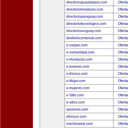
directorioguadalajara.com
Oferta
directoriohonduras.com
Oferta
directorioparaguay.com
Oferta
directoriotecnologico.com
Oferta
directoriouruguay.com
Oferta
diretoriocomercial.com
Oferta
e-cargas.com
Oferta
e-comunidad.com
Oferta
e-Honduras.com
Oferta
e-jovenes.com
Oferta
e-Kiosco.com
Oferta
e-Mujer.com
Oferta
e-mujeres.com
Oferta
e-Sitio.com
Oferta
e-sitios.com
Oferta
ejovenes.com
Oferta
eKiosco.com
Oferta
eventosweb.com
Oferta