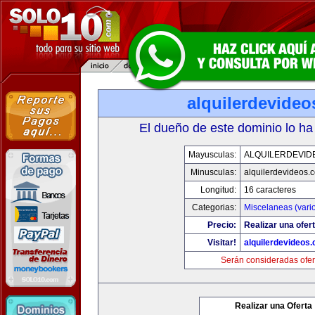
alquilerdevide
El dueño de este dominio lo ha
Mayusculas:
ALQUILERDEVID
Minusculas:
alquilerdevideos.
Longitud:
16 caracteres
Categorias:
Miscelaneas (vari
Precio:
Realizar una ofert
Visitar!
alquilerdevideos
Serán consideradas ofer
Realizar una Oferta