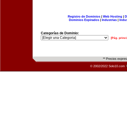
Registro de Dominios
|
Web Hosting
|
D
Dominios Expirados
|
Industrias
|
Indu
Categorías de Dominio:
[Pág. princi
** Precios expre
© 2002/2022 Solo10.com