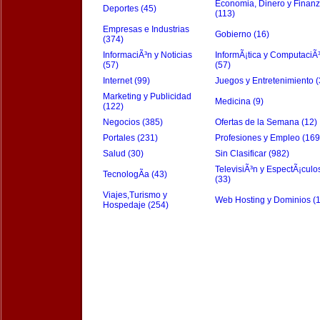
Economia, Dinero y Finan
Deportes (45)
(113)
Empresas e Industrias
Gobierno (16)
(374)
InformaciÃ³n y Noticias
InformÃ¡tica y ComputaciÃ
(57)
(57)
Internet (99)
Juegos y Entretenimiento (
Marketing y Publicidad
Medicina (9)
(122)
Negocios (385)
Ofertas de la Semana (12)
Portales (231)
Profesiones y Empleo (169
Salud (30)
Sin Clasificar (982)
TelevisiÃ³n y EspectÃ¡culo
TecnologÃ­a (43)
(33)
Viajes,Turismo y
Web Hosting y Dominios (
Hospedaje (254)