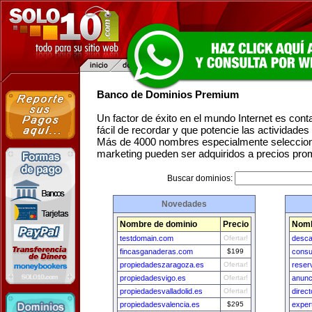
Banco de Dominios Premium
Un factor de éxito en el mundo Internet es con
fácil de recordar y que potencie las actividade
Más de 4000 nombres especialmente seleccion
marketing pueden ser adquiridos a precios pro
Buscar dominios:
Novedades
Nombre de dominio
Precio
Nomb
testdomain.com
Ofertar!
desca
fincasganaderas.com
$199
consu
propiedadeszaragoza.es
Ofertar!
reser
propiedadesvigo.es
Ofertar!
anunc
propiedadesvalladolid.es
Ofertar!
direc
propiedadesvalencia.es
$295
exper