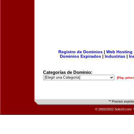
Registro de Dominios
|
Web Hosting
Dominios Expirados
|
Industrias
|
In
Categorías de Dominio:
[Pág. princi
** Precios expre
© 2002/2022 Solo10.com