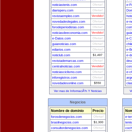
noticiastenis.com
Ofertar!
e-P
diarioperu.com
Ofertar!
Dom
revistaempleo.com
Vendido!
hot
novedadeslegales.com
Ofertar!
e-n
forodeperiodistas.com
Ofertar!
com
noticiasdeeconomia.com
Vendido!
gui
e-Datos.com
Ofertar!
e-C
guianoticias.com
Ofertar!
chi
ediarios.com
Ofertar!
e-B
noticlub.com
$1,497
e-d
revistademarcas.com
Ofertar!
deu
centralnoticias.com
Vendido!
cor
noticiasciclismo.com
Ofertar!
e-c
inforegistros.com
Ofertar!
arg
novedadesonline.com
$550
cla
Ver mas de InformaciÃ³n Y Noticias
V
Negocios
Nombre de dominio
Precio
Nom
forosdenegocios.com
Ofertar!
e-te
brasilnegocios.com
$1,300
teni
consultordenegocios.com
Ofertar!
coch