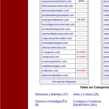
repuestosautomotor.com
$590
pesc
informacioncomercial.com
Ofertar!
sele
bolsasindustriales.com
Ofertar!
futb
propiedadesguayaquil.com
Ofertar!
cade
tuemprendimiento.com
$3,500
noti
investigacioncomercial.com
Ofertar!
camp
seminarionegocios.com
Ofertar!
zona
oportunidadcomercial.com
Ofertar!
sele
negociosymercadeo.com
Ofertar!
noti
inmueblesbogota.com
Ofertar!
zon
ofertacomercial.com
Ofertar!
futb
e-seguros.com
Vendido!
miss
zonarural.com
Vendido!
part
e-presupuestos.com
Ofertar!
area
clubdeventajas.com
Ofertar!
noti
eclientes.com
Vendido!
club
atencionalpublico.com
Ofertar!
camp
Ver mas de Negocios
Todas las Categoria
Alimentos y Bebidas (37)
Artes y Cultura (26)
Ciencia e InvestigaciÃ³n
Compras y Comercio
(8)
ElectrÃ³nico (341)