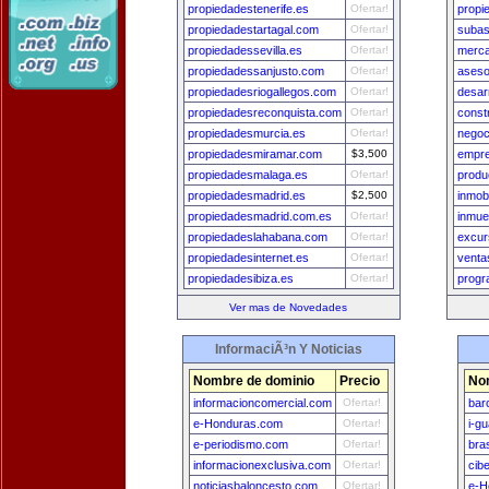
propiedadestenerife.es
Ofertar!
propi
propiedadestartagal.com
Ofertar!
subas
propiedadessevilla.es
Ofertar!
merca
propiedadessanjusto.com
Ofertar!
ases
propiedadesriogallegos.com
Ofertar!
desar
propiedadesreconquista.com
Ofertar!
const
propiedadesmurcia.es
Ofertar!
negoc
propiedadesmiramar.com
$3,500
empr
propiedadesmalaga.es
Ofertar!
produ
propiedadesmadrid.es
$2,500
inmob
propiedadesmadrid.com.es
Ofertar!
inmue
propiedadeslahabana.com
Ofertar!
excur
propiedadesinternet.es
Ofertar!
venta
propiedadesibiza.es
Ofertar!
progr
Ver mas de Novedades
InformaciÃ³n Y Noticias
Nombre de dominio
Precio
No
informacioncomercial.com
Ofertar!
bar
e-Honduras.com
Ofertar!
i-g
e-periodismo.com
Ofertar!
bra
informacionexclusiva.com
Ofertar!
cib
noticiasbaloncesto.com
Ofertar!
e-H