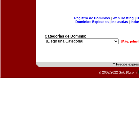
Registro de Dominios
|
Web Hosting
|
D
Dominios Expirados
|
Industrias
|
Indu
Categorías de Dominio:
[Pág. princi
** Precios expre
© 2002/2022 Solo10.com